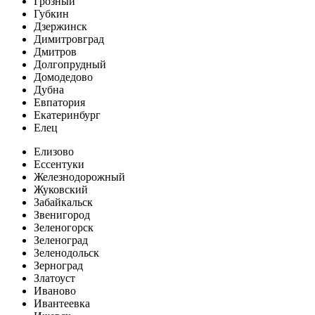
Грозный
Губкин
Дзержинск
Димитровград
Дмитров
Долгопрудный
Домодедово
Дубна
Евпатория
Екатеринбург
Елец
Елизово
Ессентуки
Железнодорожный
Жуковский
Забайкальск
Звенигород
Зеленогорск
Зеленоград
Зеленодольск
Зерноград
Златоуст
Иваново
Ивантеевка