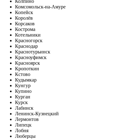
Колпино
Комсомольск-на-Амуре
Копейск
Королёв
Корсаков
Кострома
Котельники
Красногорск
Краснодар
Краснотурьинск
Красноуфимск
Красноярск
Кропоткин
Кстово
Кудымкар
Кунгур
Купино
Курган
Курск
Лабинск
Ленинск-Кузнецкий
Лермонтов
Липецк
Лобня
Люберцы