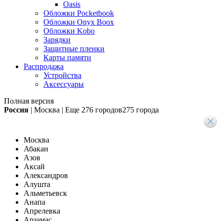
Oasis
Обложки Pocketbook
Обложки Onyx Boox
Обложки Kobo
Зарядки
Защитные пленки
Карты памяти
Распродажа
Устройства
Аксессуары
Полная версия
Россия
|
Москва
|
Еще
276 городов
275 города
Москва
Абакан
Азов
Аксай
Александров
Алушта
Альметьевск
Анапа
Апрелевка
Арзамас