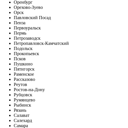
Оренбург
Орехово-Зуево
Орск
Павловский Посад
Пенза
Первоуральск
Пермь
Петрозаводск
Петропавловск-Камчатский
Подольск
Прокопьевск
Псков
Пушкино
Пятигорск
Раменское
Рассказово
Реутов
Ростов-на-Дону
Рубцовск
Румянцево
Рыбинск
Рязань
Салават
Салехард
Самара