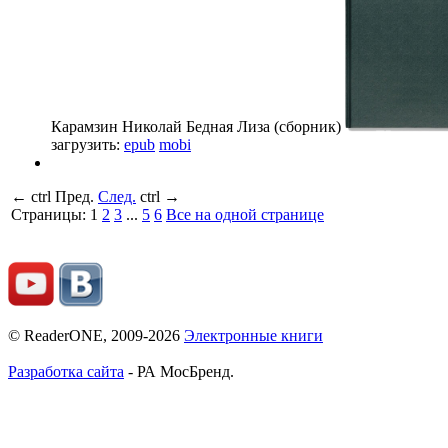
Карамзин Николай
Бедная Лиза (сборник)
загрузить:
epub
mobi
←
ctrl
Пред.
След.
ctrl
→
Страницы:
1
2
3
...
5
6
Все на одной странице
© ReaderONE, 2009-2026
Электронные книги
Разработка сайта
- РА МосБренд.