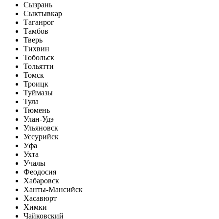
Сызрань
Сыктывкар
Таганрог
Тамбов
Тверь
Тихвин
Тобольск
Тольятти
Томск
Троицк
Туймазы
Тула
Тюмень
Улан-Удэ
Ульяновск
Уссурийск
Уфа
Ухта
Учалы
Феодосия
Хабаровск
Ханты-Мансийск
Хасавюрт
Химки
Чайковский