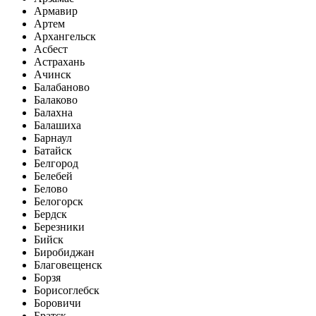
Армавир
Артем
Архангельск
Асбест
Астрахань
Ачинск
Балабаново
Балаково
Балахна
Балашиха
Барнаул
Батайск
Белгород
Белебей
Белово
Белогорск
Бердск
Березники
Бийск
Биробиджан
Благовещенск
Борзя
Борисоглебск
Боровичи
Братск