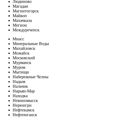
Людиново
Магадан
Магнитогорск
Майкоп
Махачкала
Мегион
Междуреченск
Миасс
Минеральные Воды
Михайловск
Можайск
Московский
Мурманск
Муром
Мытищи
Набережные Челны
Надым
Нальчик
Нарьян-Мар
Находка
Невиномысск
Нерюнгри
Нефтекамск
Нефтеюганск