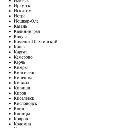
Ижевск
Иркутск
Искитим
Истра
Йошкар-Ола
Казань
Калининград
Калуга
Каменск-Шахтинский
Канск
Каргат
Кемерово
Керчь
Кимры
Кингисепп
Кинешма
Киржач
Кириши
Киров
Киселёвск
Кисловодск
Клин
Клинцы
Ковров
Коломна