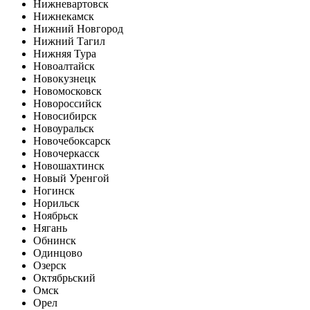
Нижневартовск
Нижнекамск
Нижний Новгород
Нижний Тагил
Нижняя Тура
Новоалтайск
Новокузнецк
Новомосковск
Новороссийск
Новосибирск
Новоуральск
Новочебоксарск
Новочеркасск
Новошахтинск
Новый Уренгой
Ногинск
Норильск
Ноябрьск
Нягань
Обнинск
Одинцово
Озерск
Октябрьский
Омск
Орел