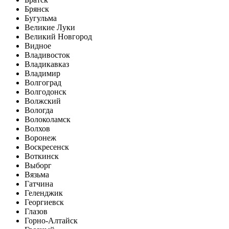
Брянск
Бугульма
Великие Луки
Великий Новгород
Видное
Владивосток
Владикавказ
Владимир
Волгоград
Волгодонск
Волжский
Вологда
Волоколамск
Волхов
Воронеж
Воскресенск
Воткинск
Выборг
Вязьма
Гатчина
Геленджик
Георгиевск
Глазов
Горно-Алтайск