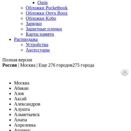
Oasis
Обложки Pocketbook
Обложки Onyx Boox
Обложки Kobo
Зарядки
Защитные пленки
Карты памяти
Распродажа
Устройства
Аксессуары
Полная версия
Россия
|
Москва
|
Еще
276 городов
275 города
Москва
Абакан
Азов
Аксай
Александров
Алушта
Альметьевск
Анапа
Апрелевка
Арзамас