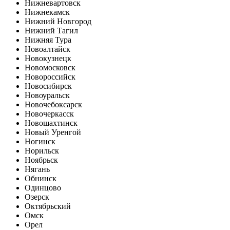
Нижневартовск
Нижнекамск
Нижний Новгород
Нижний Тагил
Нижняя Тура
Новоалтайск
Новокузнецк
Новомосковск
Новороссийск
Новосибирск
Новоуральск
Новочебоксарск
Новочеркасск
Новошахтинск
Новый Уренгой
Ногинск
Норильск
Ноябрьск
Нягань
Обнинск
Одинцово
Озерск
Октябрьский
Омск
Орел