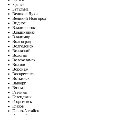
Брянск
Бугульма
Великие Луки
Великий Новгород
Видное
Владивосток
Владикавказ
Владимир
Волгоград
Волгодонск
Волжский
Вологда
Волоколамск
Волхов
Воронеж
Воскресенск
Воткинск
Выборг
Вязьма
Гатчина
Геленджик
Георгиевск
Глазов
Горно-Алтайск