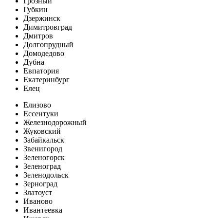
Грозный
Губкин
Дзержинск
Димитровград
Дмитров
Долгопрудный
Домодедово
Дубна
Евпатория
Екатеринбург
Елец
Елизово
Ессентуки
Железнодорожный
Жуковский
Забайкальск
Звенигород
Зеленогорск
Зеленоград
Зеленодольск
Зерноград
Златоуст
Иваново
Ивантеевка