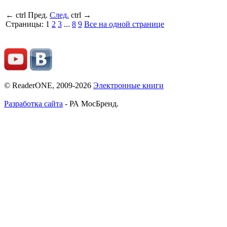
←
ctrl
Пред.
След.
ctrl
→
Страницы:
1
2
3
...
8
9
Все на одной странице
© ReaderONE, 2009-2026
Электронные книги
Разработка сайта
- РА МосБренд.