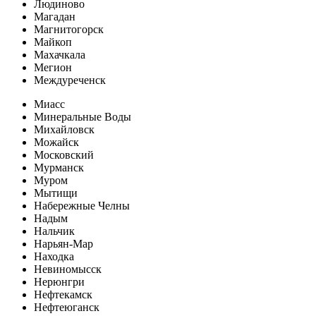
Людиново
Магадан
Магнитогорск
Майкоп
Махачкала
Мегион
Междуреченск
Миасс
Минеральные Воды
Михайловск
Можайск
Московский
Мурманск
Муром
Мытищи
Набережные Челны
Надым
Нальчик
Нарьян-Мар
Находка
Невиномысск
Нерюнгри
Нефтекамск
Нефтеюганск