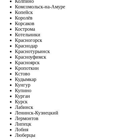
Колпино
Комсомольск-на-Амуре
Копейск
Королёв
Корсаков
Кострома
Котельники
Красногорск
Краснодар
Краснотурьинск
Красноуфимск
Красноярск
Кропоткин
Кстово
Кудымкар
Кунгур
Купино
Курган
Курск
Лабинск
Ленинск-Кузнецкий
Лермонтов
Липецк
Лобня
Люберцы