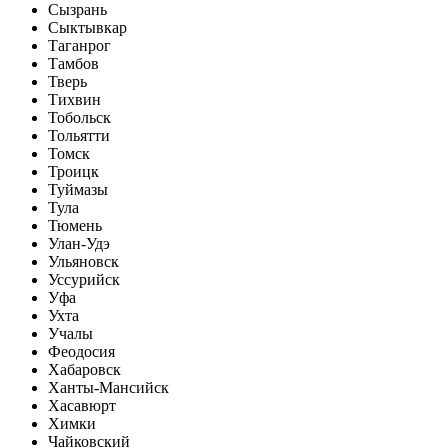
Сызрань
Сыктывкар
Таганрог
Тамбов
Тверь
Тихвин
Тобольск
Тольятти
Томск
Троицк
Туймазы
Тула
Тюмень
Улан-Удэ
Ульяновск
Уссурийск
Уфа
Ухта
Учалы
Феодосия
Хабаровск
Ханты-Мансийск
Хасавюрт
Химки
Чайковский