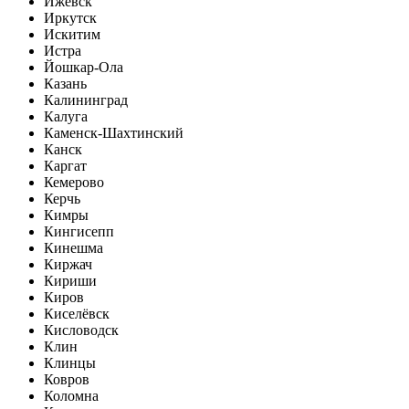
Ижевск
Иркутск
Искитим
Истра
Йошкар-Ола
Казань
Калининград
Калуга
Каменск-Шахтинский
Канск
Каргат
Кемерово
Керчь
Кимры
Кингисепп
Кинешма
Киржач
Кириши
Киров
Киселёвск
Кисловодск
Клин
Клинцы
Ковров
Коломна