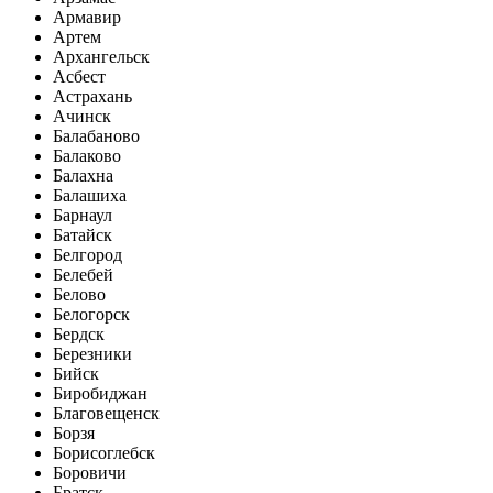
Армавир
Артем
Архангельск
Асбест
Астрахань
Ачинск
Балабаново
Балаково
Балахна
Балашиха
Барнаул
Батайск
Белгород
Белебей
Белово
Белогорск
Бердск
Березники
Бийск
Биробиджан
Благовещенск
Борзя
Борисоглебск
Боровичи
Братск