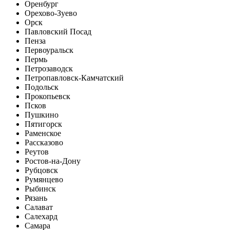
Оренбург
Орехово-Зуево
Орск
Павловский Посад
Пенза
Первоуральск
Пермь
Петрозаводск
Петропавловск-Камчатский
Подольск
Прокопьевск
Псков
Пушкино
Пятигорск
Раменское
Рассказово
Реутов
Ростов-на-Дону
Рубцовск
Румянцево
Рыбинск
Рязань
Салават
Салехард
Самара