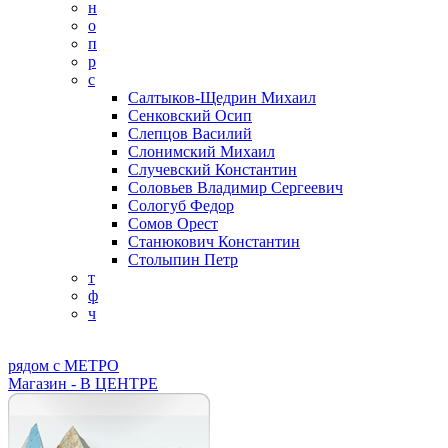
н
о
п
р
с
Салтыков-Щедрин Михаил
Сенковский Осип
Слепцов Василий
Слонимский Михаил
Случевский Константин
Соловьев Владимир Сергеевич
Сологуб Федор
Сомов Орест
Станюкович Константин
Столыпин Петр
т
ф
ч
рядом с МЕТРО
Магазин - В ЦЕНТРЕ