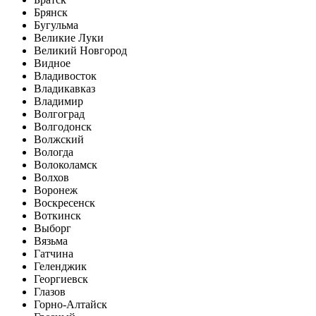
Брянск
Бугульма
Великие Луки
Великий Новгород
Видное
Владивосток
Владикавказ
Владимир
Волгоград
Волгодонск
Волжский
Вологда
Волоколамск
Волхов
Воронеж
Воскресенск
Воткинск
Выборг
Вязьма
Гатчина
Геленджик
Георгиевск
Глазов
Горно-Алтайск