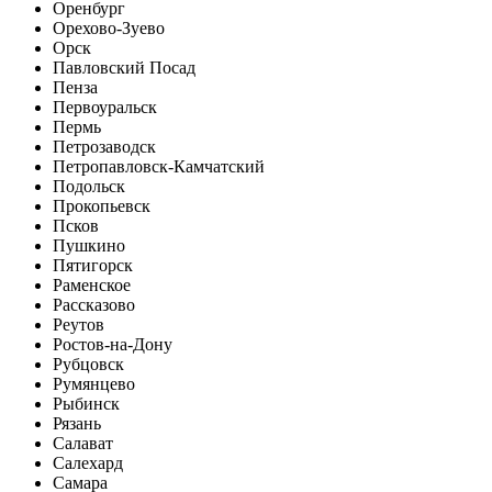
Оренбург
Орехово-Зуево
Орск
Павловский Посад
Пенза
Первоуральск
Пермь
Петрозаводск
Петропавловск-Камчатский
Подольск
Прокопьевск
Псков
Пушкино
Пятигорск
Раменское
Рассказово
Реутов
Ростов-на-Дону
Рубцовск
Румянцево
Рыбинск
Рязань
Салават
Салехард
Самара