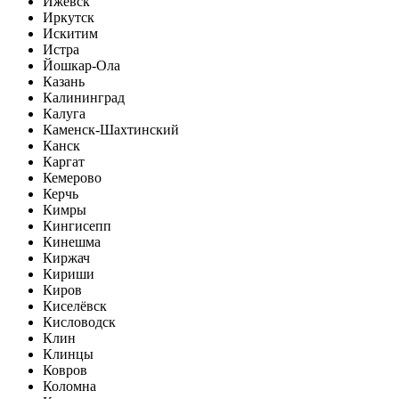
Ижевск
Иркутск
Искитим
Истра
Йошкар-Ола
Казань
Калининград
Калуга
Каменск-Шахтинский
Канск
Каргат
Кемерово
Керчь
Кимры
Кингисепп
Кинешма
Киржач
Кириши
Киров
Киселёвск
Кисловодск
Клин
Клинцы
Ковров
Коломна