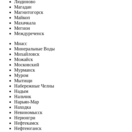
Людиново
Магадан
Магнитогорск
Майкоп
Махачкала
Мегион
Междуреченск
Миасс
Минеральные Воды
Михайловск
Можайск
Московский
Мурманск
Муром
Мытищи
Набережные Челны
Надым
Нальчик
Нарьян-Мар
Находка
Невиномысск
Нерюнгри
Нефтекамск
Нефтеюганск