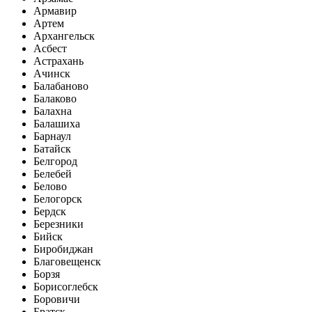
Армавир
Артем
Архангельск
Асбест
Астрахань
Ачинск
Балабаново
Балаково
Балахна
Балашиха
Барнаул
Батайск
Белгород
Белебей
Белово
Белогорск
Бердск
Березники
Бийск
Биробиджан
Благовещенск
Борзя
Борисоглебск
Боровичи
Братск