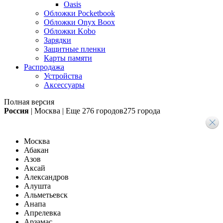
Oasis
Обложки Pocketbook
Обложки Onyx Boox
Обложки Kobo
Зарядки
Защитные пленки
Карты памяти
Распродажа
Устройства
Аксессуары
Полная версия
Россия
|
Москва
|
Еще
276 городов
275 города
Москва
Абакан
Азов
Аксай
Александров
Алушта
Альметьевск
Анапа
Апрелевка
Арзамас