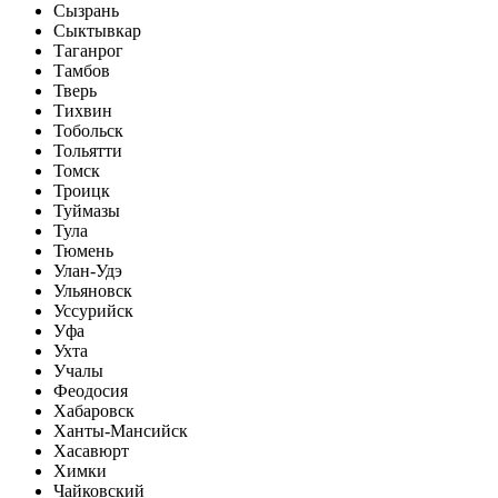
Сызрань
Сыктывкар
Таганрог
Тамбов
Тверь
Тихвин
Тобольск
Тольятти
Томск
Троицк
Туймазы
Тула
Тюмень
Улан-Удэ
Ульяновск
Уссурийск
Уфа
Ухта
Учалы
Феодосия
Хабаровск
Ханты-Мансийск
Хасавюрт
Химки
Чайковский