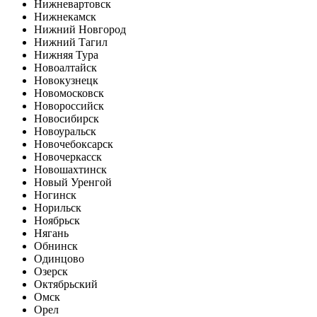
Нижневартовск
Нижнекамск
Нижний Новгород
Нижний Тагил
Нижняя Тура
Новоалтайск
Новокузнецк
Новомосковск
Новороссийск
Новосибирск
Новоуральск
Новочебоксарск
Новочеркасск
Новошахтинск
Новый Уренгой
Ногинск
Норильск
Ноябрьск
Нягань
Обнинск
Одинцово
Озерск
Октябрьский
Омск
Орел