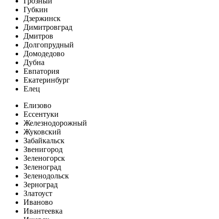
Грозный
Губкин
Дзержинск
Димитровград
Дмитров
Долгопрудный
Домодедово
Дубна
Евпатория
Екатеринбург
Елец
Елизово
Ессентуки
Железнодорожный
Жуковский
Забайкальск
Звенигород
Зеленогорск
Зеленоград
Зеленодольск
Зерноград
Златоуст
Иваново
Ивантеевка