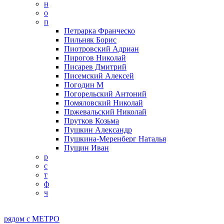
н
о
п
Петрарка Франческо
Пильняк Борис
Пиотровский Адриан
Пирогов Николай
Писарев Дмитрий
Писемский Алексей
Погодин М
Погорельский Антоний
Помяловский Николай
Пржевальский Николай
Прутков Козьма
Пушкин Александр
Пушкина-Меренберг Наталья
Пущин Иван
р
с
т
ф
ч
рядом с МЕТРО