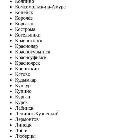
Колпино
Комсомольск-на-Амуре
Копейск
Королёв
Корсаков
Кострома
Котельники
Красногорск
Краснодар
Краснотурьинск
Красноуфимск
Красноярск
Кропоткин
Кстово
Кудымкар
Кунгур
Купино
Курган
Курск
Лабинск
Ленинск-Кузнецкий
Лермонтов
Липецк
Лобня
Люберцы