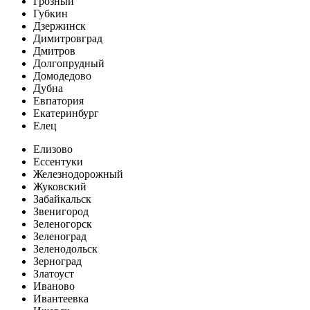
Грозный
Губкин
Дзержинск
Димитровград
Дмитров
Долгопрудный
Домодедово
Дубна
Евпатория
Екатеринбург
Елец
Елизово
Ессентуки
Железнодорожный
Жуковский
Забайкальск
Звенигород
Зеленогорск
Зеленоград
Зеленодольск
Зерноград
Златоуст
Иваново
Ивантеевка