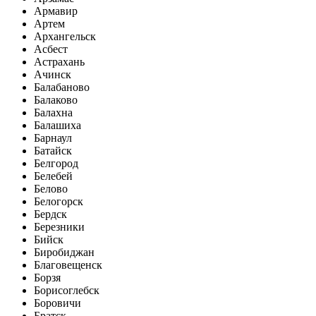
Армавир
Артем
Архангельск
Асбест
Астрахань
Ачинск
Балабаново
Балаково
Балахна
Балашиха
Барнаул
Батайск
Белгород
Белебей
Белово
Белогорск
Бердск
Березники
Бийск
Биробиджан
Благовещенск
Борзя
Борисоглебск
Боровичи
Братск