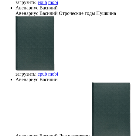
загрузить:
epub
mobi
Авенариус Василий
Авенариус Василий
Отроческие годы Пушкина
загрузить:
epub
mobi
Авенариус Василий
Авенариус Василий
Два регентства