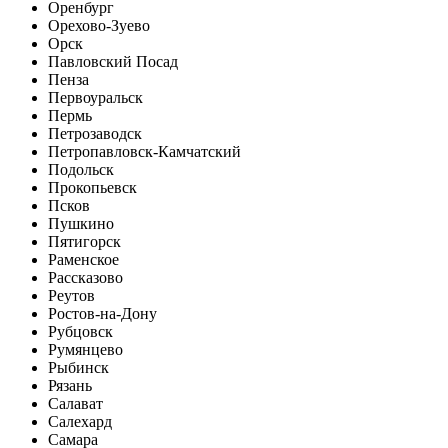
Оренбург
Орехово-Зуево
Орск
Павловский Посад
Пенза
Первоуральск
Пермь
Петрозаводск
Петропавловск-Камчатский
Подольск
Прокопьевск
Псков
Пушкино
Пятигорск
Раменское
Рассказово
Реутов
Ростов-на-Дону
Рубцовск
Румянцево
Рыбинск
Рязань
Салават
Салехард
Самара