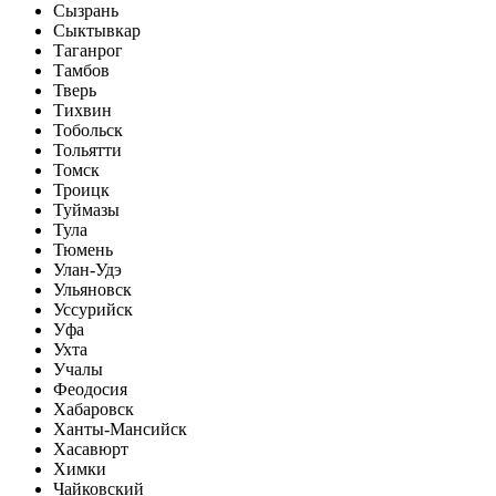
Сызрань
Сыктывкар
Таганрог
Тамбов
Тверь
Тихвин
Тобольск
Тольятти
Томск
Троицк
Туймазы
Тула
Тюмень
Улан-Удэ
Ульяновск
Уссурийск
Уфа
Ухта
Учалы
Феодосия
Хабаровск
Ханты-Мансийск
Хасавюрт
Химки
Чайковский