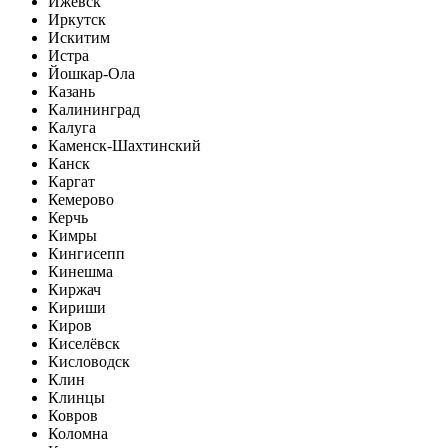
Ижевск
Иркутск
Искитим
Истра
Йошкар-Ола
Казань
Калининград
Калуга
Каменск-Шахтинский
Канск
Каргат
Кемерово
Керчь
Кимры
Кингисепп
Кинешма
Киржач
Кириши
Киров
Киселёвск
Кисловодск
Клин
Клинцы
Ковров
Коломна