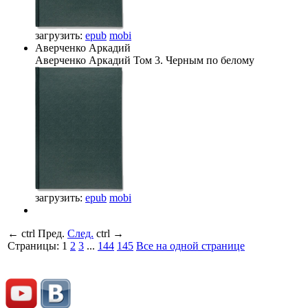
загрузить:
epub
mobi
Аверченко Аркадий
Аверченко Аркадий
Том 3. Черным по белому
загрузить:
epub
mobi
←
ctrl
Пред.
След.
ctrl
→
Страницы:
1
2
3
...
144
145
Все на одной странице