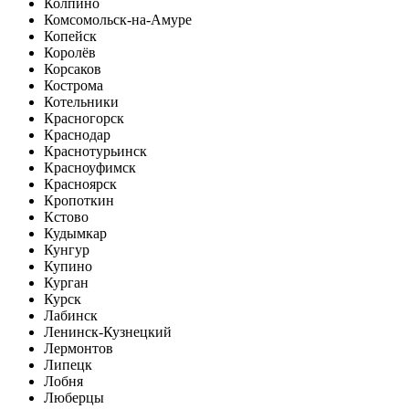
Колпино
Комсомольск-на-Амуре
Копейск
Королёв
Корсаков
Кострома
Котельники
Красногорск
Краснодар
Краснотурьинск
Красноуфимск
Красноярск
Кропоткин
Кстово
Кудымкар
Кунгур
Купино
Курган
Курск
Лабинск
Ленинск-Кузнецкий
Лермонтов
Липецк
Лобня
Люберцы