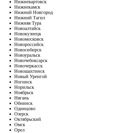
Нижневартовск
Нижнекамск
Нижний Новгород
Нижний Тагил
Нижняя Тура
Новоалтайск
Новокузнецк
Новомосковск
Новороссийск
Новосибирск
Новоуральск
Новочебоксарск
Новочеркасск
Новошахтинск
Новый Уренгой
Ногинск
Норильск
Ноябрьск
Нягань
Обнинск
Одинцово
Озерск
Октябрьский
Омск
Орел