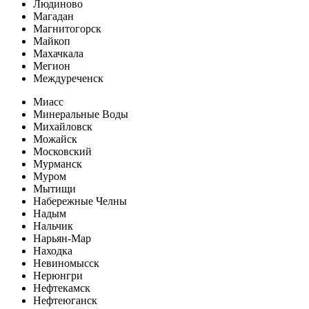
Людиново
Магадан
Магнитогорск
Майкоп
Махачкала
Мегион
Междуреченск
Миасс
Минеральные Воды
Михайловск
Можайск
Московский
Мурманск
Муром
Мытищи
Набережные Челны
Надым
Нальчик
Нарьян-Мар
Находка
Невиномысск
Нерюнгри
Нефтекамск
Нефтеюганск