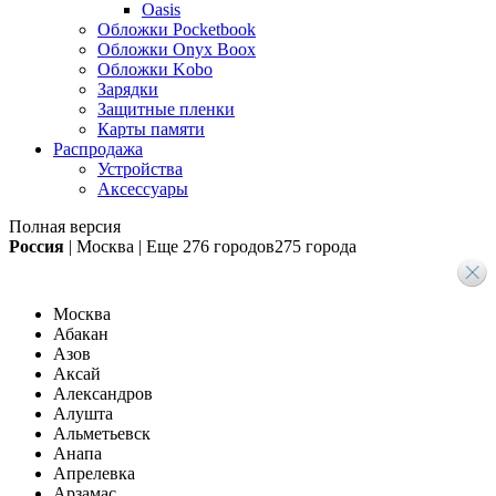
Oasis
Обложки Pocketbook
Обложки Onyx Boox
Обложки Kobo
Зарядки
Защитные пленки
Карты памяти
Распродажа
Устройства
Аксессуары
Полная версия
Россия
|
Москва
|
Еще
276 городов
275 города
Москва
Абакан
Азов
Аксай
Александров
Алушта
Альметьевск
Анапа
Апрелевка
Арзамас