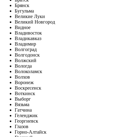
Брянск
Бугульма
Великие Луки
Великий Новгород
Видное
Владивосток
Владикавказ
Владимир
Волгоград
Волгодонск
Волжский
Вологда
Волоколамск
Волхов
Воронеж
Воскресенск
Воткинск
Выборг
Вязьма
Гатчина
Геленджик
Георгиевск
Глазов
Горно-Алтайск