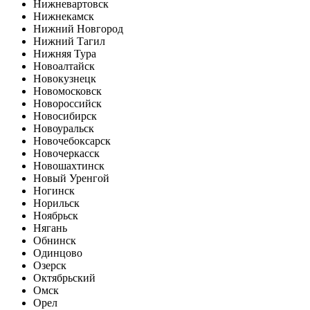
Нижневартовск
Нижнекамск
Нижний Новгород
Нижний Тагил
Нижняя Тура
Новоалтайск
Новокузнецк
Новомосковск
Новороссийск
Новосибирск
Новоуральск
Новочебоксарск
Новочеркасск
Новошахтинск
Новый Уренгой
Ногинск
Норильск
Ноябрьск
Нягань
Обнинск
Одинцово
Озерск
Октябрьский
Омск
Орел