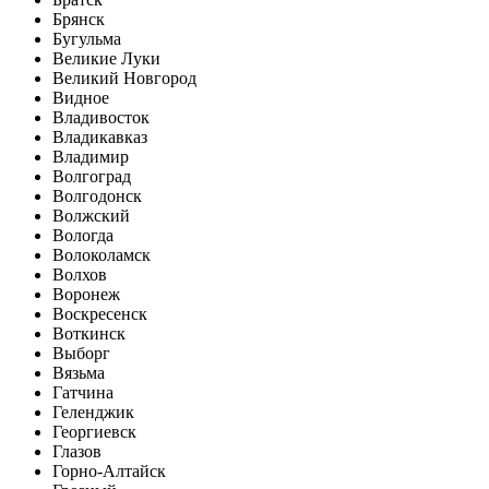
Брянск
Бугульма
Великие Луки
Великий Новгород
Видное
Владивосток
Владикавказ
Владимир
Волгоград
Волгодонск
Волжский
Вологда
Волоколамск
Волхов
Воронеж
Воскресенск
Воткинск
Выборг
Вязьма
Гатчина
Геленджик
Георгиевск
Глазов
Горно-Алтайск