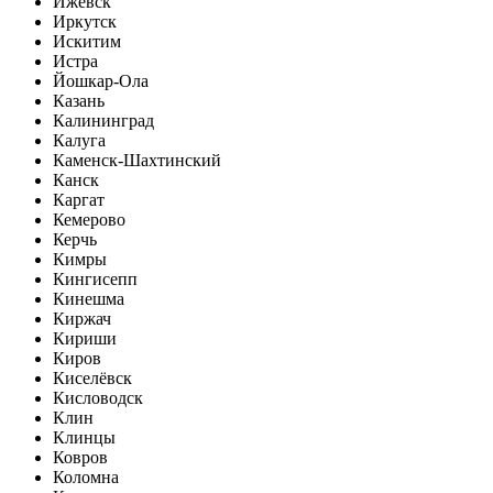
Ижевск
Иркутск
Искитим
Истра
Йошкар-Ола
Казань
Калининград
Калуга
Каменск-Шахтинский
Канск
Каргат
Кемерово
Керчь
Кимры
Кингисепп
Кинешма
Киржач
Кириши
Киров
Киселёвск
Кисловодск
Клин
Клинцы
Ковров
Коломна