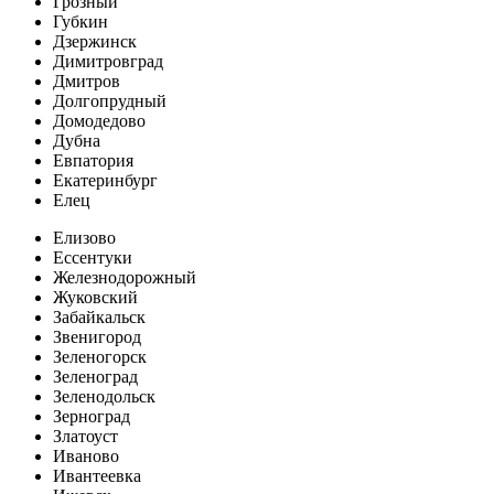
Грозный
Губкин
Дзержинск
Димитровград
Дмитров
Долгопрудный
Домодедово
Дубна
Евпатория
Екатеринбург
Елец
Елизово
Ессентуки
Железнодорожный
Жуковский
Забайкальск
Звенигород
Зеленогорск
Зеленоград
Зеленодольск
Зерноград
Златоуст
Иваново
Ивантеевка