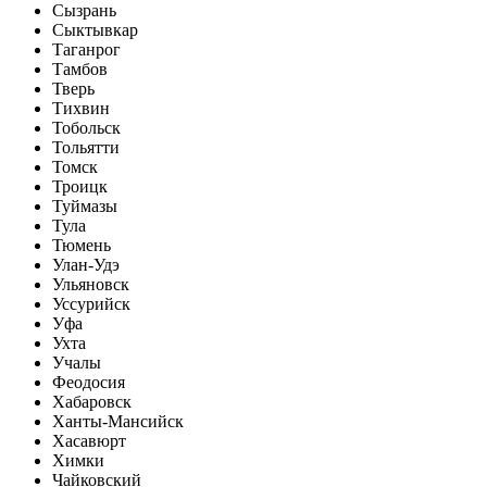
Сызрань
Сыктывкар
Таганрог
Тамбов
Тверь
Тихвин
Тобольск
Тольятти
Томск
Троицк
Туймазы
Тула
Тюмень
Улан-Удэ
Ульяновск
Уссурийск
Уфа
Ухта
Учалы
Феодосия
Хабаровск
Ханты-Мансийск
Хасавюрт
Химки
Чайковский