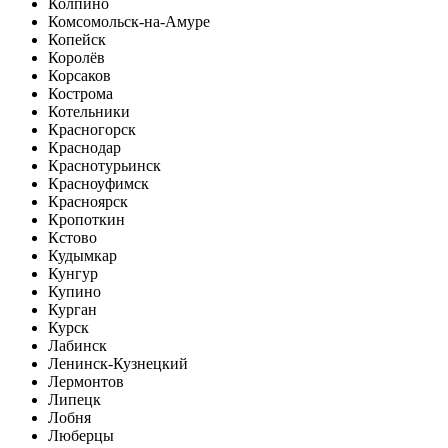
Колпино
Комсомольск-на-Амуре
Копейск
Королёв
Корсаков
Кострома
Котельники
Красногорск
Краснодар
Краснотурьинск
Красноуфимск
Красноярск
Кропоткин
Кстово
Кудымкар
Кунгур
Купино
Курган
Курск
Лабинск
Ленинск-Кузнецкий
Лермонтов
Липецк
Лобня
Люберцы