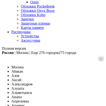
Oasis
Обложки Pocketbook
Обложки Onyx Boox
Обложки Kobo
Зарядки
Защитные пленки
Карты памяти
Распродажа
Устройства
Аксессуары
Полная версия
Россия
|
Москва
|
Еще
276 городов
275 города
Москва
Абакан
Азов
Аксай
Александров
Алушта
Альметьевск
Анапа
Апрелевка
Арзамас