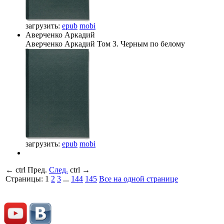
загрузить:
epub
mobi
Аверченко Аркадий
Аверченко Аркадий
Том 3. Черным по белому
загрузить:
epub
mobi
←
ctrl
Пред.
След.
ctrl
→
Страницы:
1
2
3
...
144
145
Все на одной странице