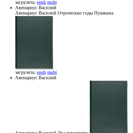
загрузить:
epub
mobi
Авенариус Василий
Авенариус Василий
Отроческие годы Пушкина
загрузить:
epub
mobi
Авенариус Василий
Авенариус Василий
Два регентства