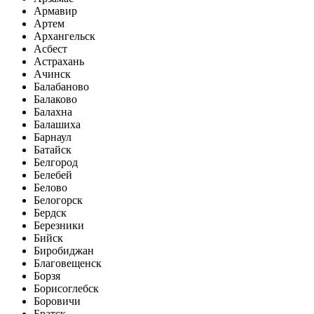
Армавир
Артем
Архангельск
Асбест
Астрахань
Ачинск
Балабаново
Балаково
Балахна
Балашиха
Барнаул
Батайск
Белгород
Белебей
Белово
Белогорск
Бердск
Березники
Бийск
Биробиджан
Благовещенск
Борзя
Борисоглебск
Боровичи
Братск