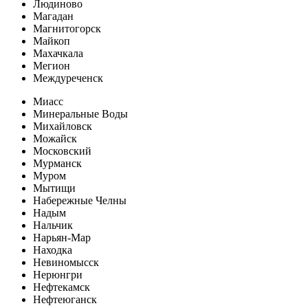
Людиново
Магадан
Магнитогорск
Майкоп
Махачкала
Мегион
Междуреченск
Миасс
Минеральные Воды
Михайловск
Можайск
Московский
Мурманск
Муром
Мытищи
Набережные Челны
Надым
Нальчик
Нарьян-Мар
Находка
Невиномысск
Нерюнгри
Нефтекамск
Нефтеюганск