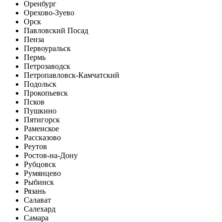
Оренбург
Орехово-Зуево
Орск
Павловский Посад
Пенза
Первоуральск
Пермь
Петрозаводск
Петропавловск-Камчатский
Подольск
Прокопьевск
Псков
Пушкино
Пятигорск
Раменское
Рассказово
Реутов
Ростов-на-Дону
Рубцовск
Румянцево
Рыбинск
Рязань
Салават
Салехард
Самара