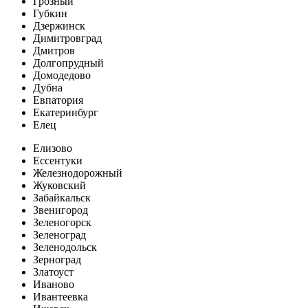
Грозный
Губкин
Дзержинск
Димитровград
Дмитров
Долгопрудный
Домодедово
Дубна
Евпатория
Екатеринбург
Елец
Елизово
Ессентуки
Железнодорожный
Жуковский
Забайкальск
Звенигород
Зеленогорск
Зеленоград
Зеленодольск
Зерноград
Златоуст
Иваново
Ивантеевка