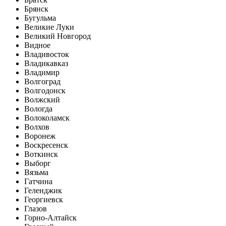
Брянск
Бугульма
Великие Луки
Великий Новгород
Видное
Владивосток
Владикавказ
Владимир
Волгоград
Волгодонск
Волжский
Вологда
Волоколамск
Волхов
Воронеж
Воскресенск
Воткинск
Выборг
Вязьма
Гатчина
Геленджик
Георгиевск
Глазов
Горно-Алтайск