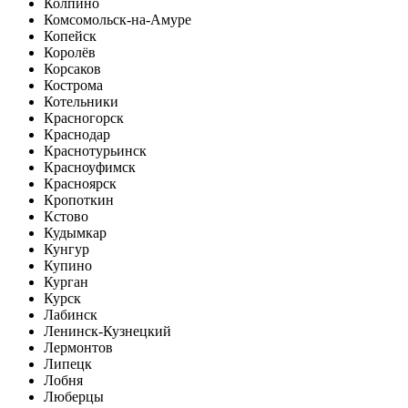
Колпино
Комсомольск-на-Амуре
Копейск
Королёв
Корсаков
Кострома
Котельники
Красногорск
Краснодар
Краснотурьинск
Красноуфимск
Красноярск
Кропоткин
Кстово
Кудымкар
Кунгур
Купино
Курган
Курск
Лабинск
Ленинск-Кузнецкий
Лермонтов
Липецк
Лобня
Люберцы