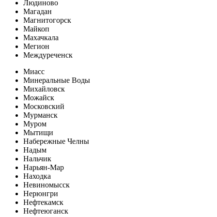
Людиново
Магадан
Магнитогорск
Майкоп
Махачкала
Мегион
Междуреченск
Миасс
Минеральные Воды
Михайловск
Можайск
Московский
Мурманск
Муром
Мытищи
Набережные Челны
Надым
Нальчик
Нарьян-Мар
Находка
Невиномысск
Нерюнгри
Нефтекамск
Нефтеюганск