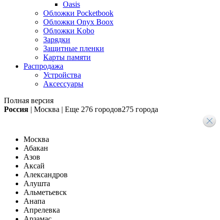
Oasis
Обложки Pocketbook
Обложки Onyx Boox
Обложки Kobo
Зарядки
Защитные пленки
Карты памяти
Распродажа
Устройства
Аксессуары
Полная версия
Россия
|
Москва
|
Еще
276 городов
275 города
Москва
Абакан
Азов
Аксай
Александров
Алушта
Альметьевск
Анапа
Апрелевка
Арзамас