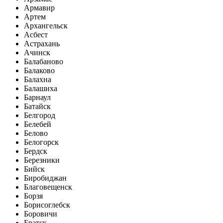
Армавир
Артем
Архангельск
Асбест
Астрахань
Ачинск
Балабаново
Балаково
Балахна
Балашиха
Барнаул
Батайск
Белгород
Белебей
Белово
Белогорск
Бердск
Березники
Бийск
Биробиджан
Благовещенск
Борзя
Борисоглебск
Боровичи
Братск