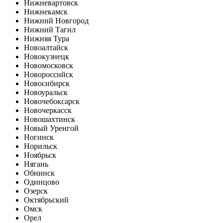
Нижневартовск
Нижнекамск
Нижний Новгород
Нижний Тагил
Нижняя Тура
Новоалтайск
Новокузнецк
Новомосковск
Новороссийск
Новосибирск
Новоуральск
Новочебоксарск
Новочеркасск
Новошахтинск
Новый Уренгой
Ногинск
Норильск
Ноябрьск
Нягань
Обнинск
Одинцово
Озерск
Октябрьский
Омск
Орел