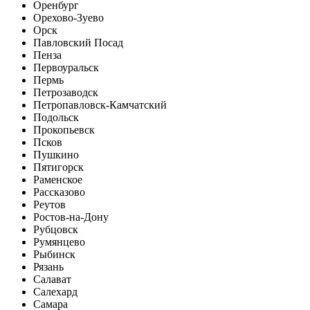
Оренбург
Орехово-Зуево
Орск
Павловский Посад
Пенза
Первоуральск
Пермь
Петрозаводск
Петропавловск-Камчатский
Подольск
Прокопьевск
Псков
Пушкино
Пятигорск
Раменское
Рассказово
Реутов
Ростов-на-Дону
Рубцовск
Румянцево
Рыбинск
Рязань
Салават
Салехард
Самара