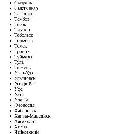
Сызрань
Сыктывкар
Таганрог
Тамбов
Тверь
Тихвин
Тобольск
Тольятти
Томск
Троицк
Туймазы
Тула
Тюмень
Улан-Удэ
Ульяновск
Уссурийск
Уфа
Ухта
Учалы
Феодосия
Хабаровск
Ханты-Мансийск
Хасавюрт
Химки
Чайковский