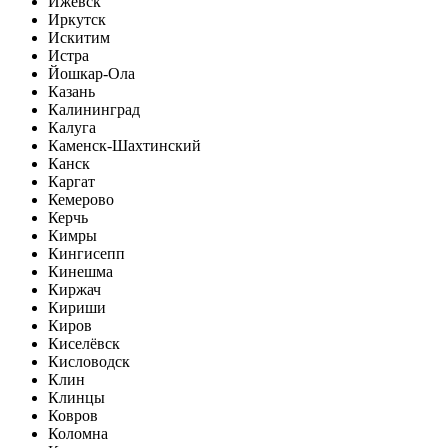
Ижевск
Иркутск
Искитим
Истра
Йошкар-Ола
Казань
Калининград
Калуга
Каменск-Шахтинский
Канск
Каргат
Кемерово
Керчь
Кимры
Кингисепп
Кинешма
Киржач
Кириши
Киров
Киселёвск
Кисловодск
Клин
Клинцы
Ковров
Коломна