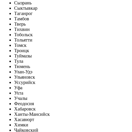
Сызрань
Сыктывкар
Таганрог
Тамбов
Тверь
Тихвин
Тобольск
Тольятти
Томск
Троицк
Туймазы
Тула
Тюмень
Улан-Удэ
Ульяновск
Уссурийск
Уфа
Ухта
Учалы
Феодосия
Хабаровск
Ханты-Мансийск
Хасавюрт
Химки
Чайковский