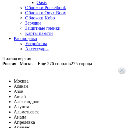
Oasis
Обложки Pocketbook
Обложки Onyx Boox
Обложки Kobo
Зарядки
Защитные пленки
Карты памяти
Распродажа
Устройства
Аксессуары
Полная версия
Россия
|
Москва
|
Еще
276 городов
275 города
Москва
Абакан
Азов
Аксай
Александров
Алушта
Альметьевск
Анапа
Апрелевка
Арзамас