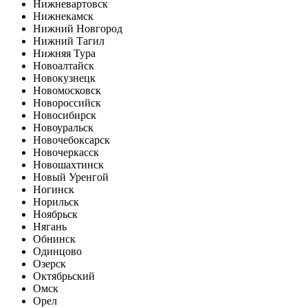
Нижневартовск
Нижнекамск
Нижний Новгород
Нижний Тагил
Нижняя Тура
Новоалтайск
Новокузнецк
Новомосковск
Новороссийск
Новосибирск
Новоуральск
Новочебоксарск
Новочеркасск
Новошахтинск
Новый Уренгой
Ногинск
Норильск
Ноябрьск
Нягань
Обнинск
Одинцово
Озерск
Октябрьский
Омск
Орел