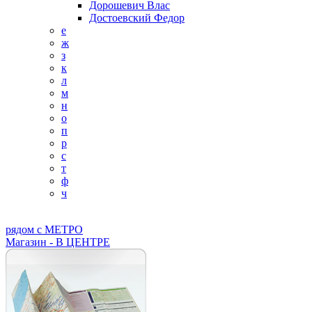
Дорошевич Влас
Достоевский Федор
е
ж
з
к
л
м
н
о
п
р
с
т
ф
ч
рядом с МЕТРО
Магазин - В ЦЕНТРЕ