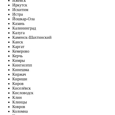
Ижевск
Иркутск
Искитим
Истра
Йошкар-Ола
Казань
Калининград
Калуга
Каменск-Шахтинский
Канск
Каргат
Кемерово
Керчь
Кимры
Кингисепп
Кинешма
Киржач
Кириши
Киров
Киселёвск
Кисловодск
Клин
Клинцы
Ковров
Коломна