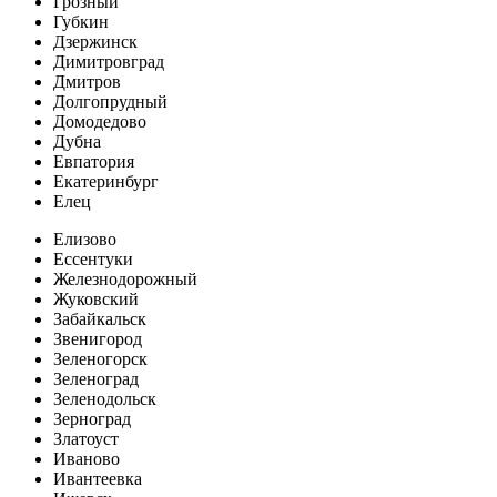
Грозный
Губкин
Дзержинск
Димитровград
Дмитров
Долгопрудный
Домодедово
Дубна
Евпатория
Екатеринбург
Елец
Елизово
Ессентуки
Железнодорожный
Жуковский
Забайкальск
Звенигород
Зеленогорск
Зеленоград
Зеленодольск
Зерноград
Златоуст
Иваново
Ивантеевка