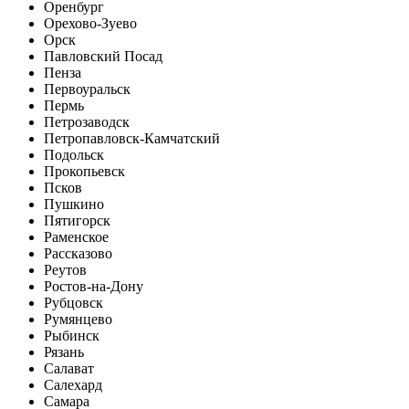
Оренбург
Орехово-Зуево
Орск
Павловский Посад
Пенза
Первоуральск
Пермь
Петрозаводск
Петропавловск-Камчатский
Подольск
Прокопьевск
Псков
Пушкино
Пятигорск
Раменское
Рассказово
Реутов
Ростов-на-Дону
Рубцовск
Румянцево
Рыбинск
Рязань
Салават
Салехард
Самара