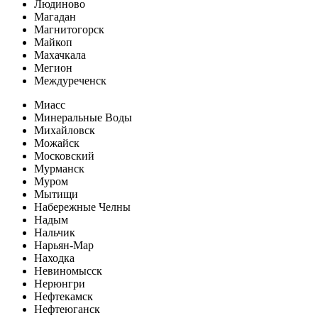
Людиново
Магадан
Магнитогорск
Майкоп
Махачкала
Мегион
Междуреченск
Миасс
Минеральные Воды
Михайловск
Можайск
Московский
Мурманск
Муром
Мытищи
Набережные Челны
Надым
Нальчик
Нарьян-Мар
Находка
Невиномысск
Нерюнгри
Нефтекамск
Нефтеюганск