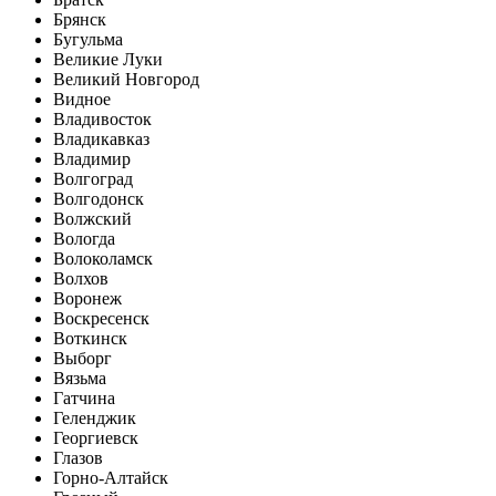
Брянск
Бугульма
Великие Луки
Великий Новгород
Видное
Владивосток
Владикавказ
Владимир
Волгоград
Волгодонск
Волжский
Вологда
Волоколамск
Волхов
Воронеж
Воскресенск
Воткинск
Выборг
Вязьма
Гатчина
Геленджик
Георгиевск
Глазов
Горно-Алтайск