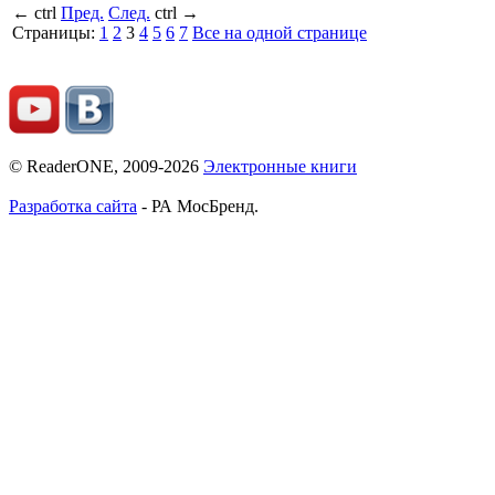
←
ctrl
Пред.
След.
ctrl
→
Страницы:
1
2
3
4
5
6
7
Все на одной странице
© ReaderONE, 2009-2026
Электронные книги
Разработка сайта
- РА МосБренд.