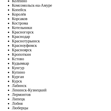
Колпино
Комсомольск-на-Амуре
Копейск
Королёв
Корсаков
Кострома
Котельники
Красногорск
Краснодар
Краснотурьинск
Красноуфимск
Красноярск
Кропоткин
Кстово
Кудымкар
Кунгур
Купино
Курган
Курск
Лабинск
Ленинск-Кузнецкий
Лермонтов
Липецк
Лобня
Люберцы