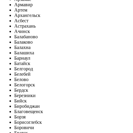
Армавир
Артем
Архангельск
Асбест
Астрахань
Ачинск
Балабаново
Балаково
Балахна
Балашиха
Барнаул
Батайск
Белгород
Белебей
Белово
Белогорск
Бердск
Березники
Бийск
Биробиджан
Благовещенск
Борзя
Борисоглебск
Боровичи
Братск