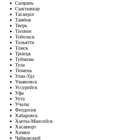
Сызрань
Сыктывкар
Таганрог
Тамбов
Тверь
Тихвин
Тобольск
Тольятти
Томск
Троицк
Туймазы
Тула
Тюмень
Улан-Удэ
Ульяновск
Уссурийск
Уфа
Ухта
Учалы
Феодосия
Хабаровск
Ханты-Мансийск
Хасавюрт
Химки
Чайковский