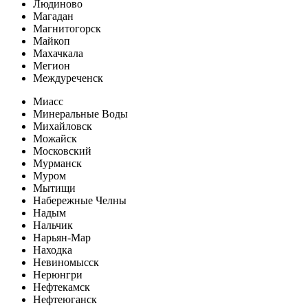
Людиново
Магадан
Магнитогорск
Майкоп
Махачкала
Мегион
Междуреченск
Миасс
Минеральные Воды
Михайловск
Можайск
Московский
Мурманск
Муром
Мытищи
Набережные Челны
Надым
Нальчик
Нарьян-Мар
Находка
Невиномысск
Нерюнгри
Нефтекамск
Нефтеюганск