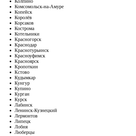
Колпино
Комсомольск-на-Амуре
Копейск
Королёв
Корсаков
Кострома
Котельники
Красногорск
Краснодар
Краснотурьинск
Красноуфимск
Красноярск
Кропоткин
Кстово
Кудымкар
Кунгур
Купино
Курган
Курск
Лабинск
Ленинск-Кузнецкий
Лермонтов
Липецк
Лобня
Люберцы