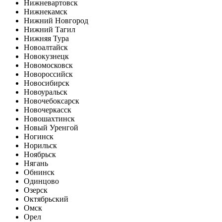
Нижневартовск
Нижнекамск
Нижний Новгород
Нижний Тагил
Нижняя Тура
Новоалтайск
Новокузнецк
Новомосковск
Новороссийск
Новосибирск
Новоуральск
Новочебоксарск
Новочеркасск
Новошахтинск
Новый Уренгой
Ногинск
Норильск
Ноябрьск
Нягань
Обнинск
Одинцово
Озерск
Октябрьский
Омск
Орел