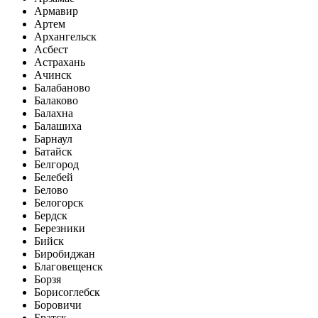
Армавир
Артем
Архангельск
Асбест
Астрахань
Ачинск
Балабаново
Балаково
Балахна
Балашиха
Барнаул
Батайск
Белгород
Белебей
Белово
Белогорск
Бердск
Березники
Бийск
Биробиджан
Благовещенск
Борзя
Борисоглебск
Боровичи
Братск