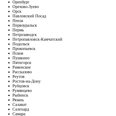
Оренбург
Орехово-Зуево
Орск
Павловский Посад
Пенза
Первоуральск
Пермь
Петрозаводск
Петропавловск-Камчатский
Подольск
Прокопьевск
Псков
Пушкино
Пятигорск
Раменское
Рассказово
Реутов
Ростов-на-Дону
Рубцовск
Румянцево
Рыбинск
Рязань
Салават
Салехард
Самара