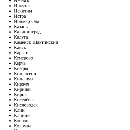
Ижевск
Иркутск
Искитим
Истра
Йошкар-Ола
Казань
Калининград
Калуга
Каменск-Шахтинский
Канск
Каргат
Кемерово
Керчь
Кимры
Кингисепп
Кинешма
Киржач
Кириши
Киров
Киселёвск
Кисловодск
Клин
Клинцы
Ковров
Коломна