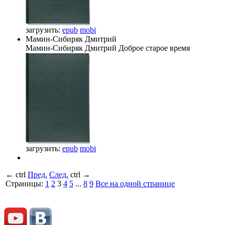
загрузить:
epub
mobi
Мамин-Сибиряк Дмитрий
Мамин-Сибиряк Дмитрий
Доброе старое время
загрузить:
epub
mobi
←
ctrl
Пред.
След.
ctrl
→
Страницы:
1
2
3
4
5
...
8
9
Все на одной странице