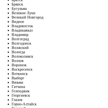
Брянск
Бугульма
Великие Луки
Великий Новгород
Видное
Владивосток
Владикавказ
Владимир
Волгоград
Волгодонск
Волжский
Вологда
Волоколамск
Волхов
Воронеж
Воскресенск
Воткинск
Выборг
Вязьма
Гатчина
Геленджик
Георгиевск
Глазов
Горно-Алтайск