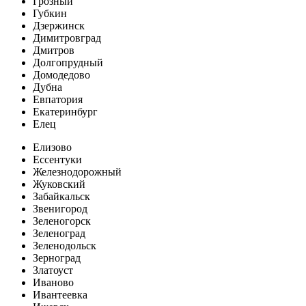
Грозный
Губкин
Дзержинск
Димитровград
Дмитров
Долгопрудный
Домодедово
Дубна
Евпатория
Екатеринбург
Елец
Елизово
Ессентуки
Железнодорожный
Жуковский
Забайкальск
Звенигород
Зеленогорск
Зеленоград
Зеленодольск
Зерноград
Златоуст
Иваново
Ивантеевка