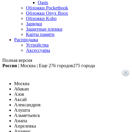
Oasis
Обложки Pocketbook
Обложки Onyx Boox
Обложки Kobo
Зарядки
Защитные пленки
Карты памяти
Распродажа
Устройства
Аксессуары
Полная версия
Россия
|
Москва
|
Еще
276 городов
275 города
Москва
Абакан
Азов
Аксай
Александров
Алушта
Альметьевск
Анапа
Апрелевка
Арзамас