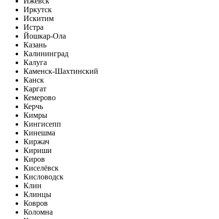
Ижевск
Иркутск
Искитим
Истра
Йошкар-Ола
Казань
Калининград
Калуга
Каменск-Шахтинский
Канск
Каргат
Кемерово
Керчь
Кимры
Кингисепп
Кинешма
Киржач
Кириши
Киров
Киселёвск
Кисловодск
Клин
Клинцы
Ковров
Коломна