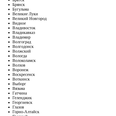
Брянск
Бугульма
Великие Луки
Великий Новгород
Видное
Владивосток
Владикавказ
Владимир
Волгоград
Волгодонск
Волжский
Вологда
Волоколамск
Волхов
Воронеж
Воскресенск
Воткинск
Выборг
Вязьма
Гатчина
Геленджик
Георгиевск
Глазов
Горно-Алтайск