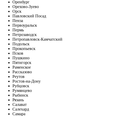
Оренбург
Орехово-Зуево
Орск
Павловский Посад
Пенза
Первоуральск
Пермь
Петрозаводск
Петропавловск-Камчатский
Подольск
Прокопьевск
Псков
Пушкино
Пятигорск
Раменское
Рассказово
Реутов
Ростов-на-Дону
Рубцовск
Румянцево
Рыбинск
Рязань
Салават
Салехард
Самара