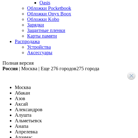
Oasis
Обложки Pocketbook
Обложки Onyx Boox
Обложки Kobo
Зарядки
Защитные пленки
Карты памяти
Распродажа
Устройства
Аксессуары
Полная версия
Россия
|
Москва
|
Еще
276 городов
275 города
Москва
Абакан
Азов
Аксай
Александров
Алушта
Альметьевск
Анапа
Апрелевка
Арзамас