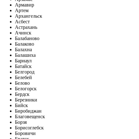
Армавир
Артем
Архангельск
Асбест
Астрахань
Ачинск
Балабаново
Балаково
Балахна
Балашиха
Барнаул
Батайск
Белгород
Белебей
Белово
Белогорск
Бердск
Березники
Бийск
Биробиджан
Благовещенск
Борзя
Борисоглебск
Боровичи
Братск