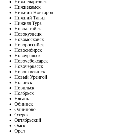
Нижневартовск
Нижнекамск
Нижний Новгород
Нижний Тагил
Нижняя Тура
Новоалтайск
Новокузнецк
Новомосковск
Новороссийск
Новосибирск
Новоуральск
Новочебоксарск
Новочеркасск
Новошахтинск
Новый Уренгой
Ногинск
Норильск
Ноябрьск
Нягань
Обнинск
Одинцово
Озерск
Октябрьский
Омск
Орел