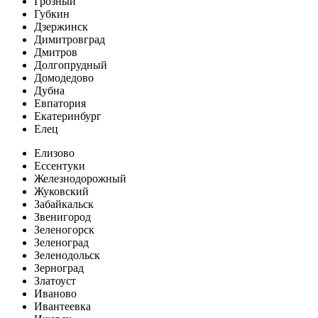
Грозный
Губкин
Дзержинск
Димитровград
Дмитров
Долгопрудный
Домодедово
Дубна
Евпатория
Екатеринбург
Елец
Елизово
Ессентуки
Железнодорожный
Жуковский
Забайкальск
Звенигород
Зеленогорск
Зеленоград
Зеленодольск
Зерноград
Златоуст
Иваново
Ивантеевка