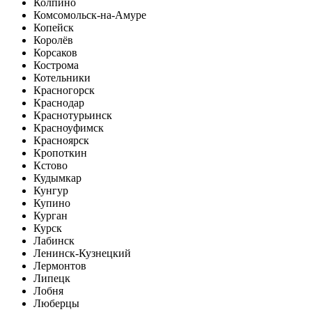
Колпино
Комсомольск-на-Амуре
Копейск
Королёв
Корсаков
Кострома
Котельники
Красногорск
Краснодар
Краснотурьинск
Красноуфимск
Красноярск
Кропоткин
Кстово
Кудымкар
Кунгур
Купино
Курган
Курск
Лабинск
Ленинск-Кузнецкий
Лермонтов
Липецк
Лобня
Люберцы