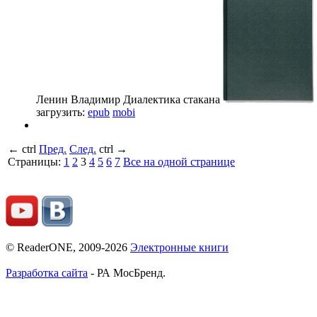
Ленин Владимир
Диалектика стакана
загрузить:
epub
mobi
←
ctrl
Пред.
След.
ctrl
→
Страницы:
1
2
3
4
5
6
7
Все на одной странице
© ReaderONE, 2009-2026
Электронные книги
Разработка сайта
- РА МосБренд.