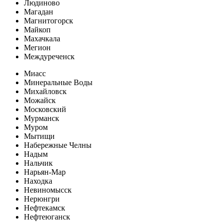
Людиново
Магадан
Магнитогорск
Майкоп
Махачкала
Мегион
Междуреченск
Миасс
Минеральные Воды
Михайловск
Можайск
Московский
Мурманск
Муром
Мытищи
Набережные Челны
Надым
Нальчик
Нарьян-Мар
Находка
Невиномысск
Нерюнгри
Нефтекамск
Нефтеюганск