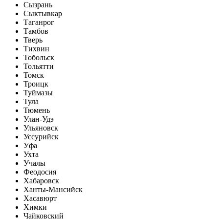
Сызрань
Сыктывкар
Таганрог
Тамбов
Тверь
Тихвин
Тобольск
Тольятти
Томск
Троицк
Туймазы
Тула
Тюмень
Улан-Удэ
Ульяновск
Уссурийск
Уфа
Ухта
Учалы
Феодосия
Хабаровск
Ханты-Мансийск
Хасавюрт
Химки
Чайковский