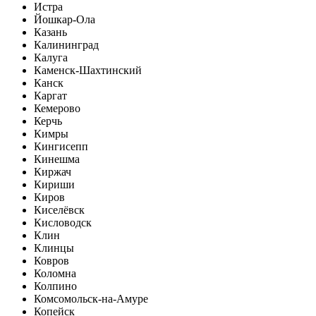
Истра
Йошкар-Ола
Казань
Калининград
Калуга
Каменск-Шахтинский
Канск
Каргат
Кемерово
Керчь
Кимры
Кингисепп
Кинешма
Киржач
Кириши
Киров
Киселёвск
Кисловодск
Клин
Клинцы
Ковров
Коломна
Колпино
Комсомольск-на-Амуре
Копейск