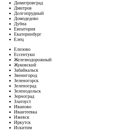
Димитровград
Дмитров
Долгопрудный
Домодедово
Дубна
Евпатория
Екатеринбург
Елец
Елизово
Ессентуки
Железнодорожный
Жуковский
Забайкальск
Звенигород
Зеленогорск
Зеленоград
Зеленодольск
Зерноград
Златоуст
Иваново
Ивантеевка
Ижевск
Иркутск
Искитим