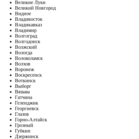
Великие Луки
Великий Новгород
Видное
Владивосток
Владикавказ
Владимир
Волгоград
Волгодонск
Волжский
Вологда
Волоколамск
Волхов
Воронеж
Воскресенск
Воткинск
Выборг
Вязьма
Гатчина
Геленджик
Георгиевск
Глазов
Горно-Алтайск
Грозный
Губкин
Дзержинск