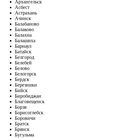
Архангельск
Асбест
Астрахань
Ачинск
Балабаново
Балаково
Балахна
Балашиха
Барнаул
Батайск
Белгород
Белебей
Белово
Белогорск
Бердск
Березники
Бийск
Биробиджан
Благовещенск
Борзя
Борисоглебск
Боровичи
Братск
Брянск
Бугульма