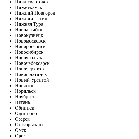
Нижневартовск
Нижнекамск
Нижний Новгород
Нижний Тагил
Нижняя Тура
Новоалтайск
Новокузнецк
Новомосковск
Новороссийск
Новосибирск
Новоуральск
Новочебоксарск
Новочеркасск
Новошахтинск
Новый Уренгой
Ногинск
Норильск
Ноябрьск
Нягань
Обнинск
Одинцово
Озерск
Октябрьский
Омск
Орел