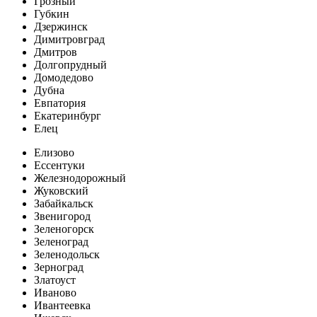
Грозный
Губкин
Дзержинск
Димитровград
Дмитров
Долгопрудный
Домодедово
Дубна
Евпатория
Екатеринбург
Елец
Елизово
Ессентуки
Железнодорожный
Жуковский
Забайкальск
Звенигород
Зеленогорск
Зеленоград
Зеленодольск
Зерноград
Златоуст
Иваново
Ивантеевка