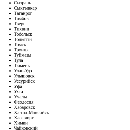
Сызрань
Сыктывкар
Таганрог
Тамбов
Тверь
Тихвин
Тобольск
Тольятти
Томск
Троицк
Туймазы
Тула
Тюмень
Улан-Удэ
Ульяновск
Уссурийск
Уфа
Ухта
Учалы
Феодосия
Хабаровск
Ханты-Мансийск
Хасавюрт
Химки
Чайковский