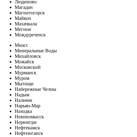
Людиново
Магадан
Магнитогорск
Майкоп
Махачкала
Мегион
Междуреченск
Миасс
Минеральные Воды
Михайловск
Можайск
Московский
Мурманск
Муром
Мытищи
Набережные Челны
Надым
Нальчик
Нарьян-Мар
Находка
Невиномысск
Нерюнгри
Нефтекамск
Нефтеюганск