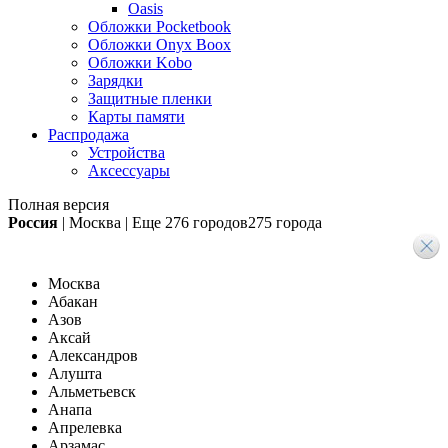
Oasis
Обложки Pocketbook
Обложки Onyx Boox
Обложки Kobo
Зарядки
Защитные пленки
Карты памяти
Распродажа
Устройства
Аксессуары
Полная версия
Россия
|
Москва
|
Еще
276 городов
275 города
Москва
Абакан
Азов
Аксай
Александров
Алушта
Альметьевск
Анапа
Апрелевка
Арзамас