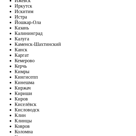
Ижевск
Иркутск
Искитим
Истра
Йошкар-Ола
Казань
Калининград
Калуга
Каменск-Шахтинский
Канск
Каргат
Кемерово
Керчь
Кимры
Кингисепп
Кинешма
Киржач
Кириши
Киров
Киселёвск
Кисловодск
Клин
Клинцы
Ковров
Коломна