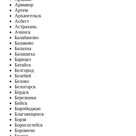
Армавир
Артем
Архангельск
Асбест
Астрахань
Ачинск
Балабаново
Балаково
Балахна
Балашиха
Барнаул
Батайск
Белгород
Белебей
Белово
Белогорск
Бердск
Березники
Бийск
Биробиджан
Благовещенск
Борзя
Борисоглебск
Боровичи
Братск