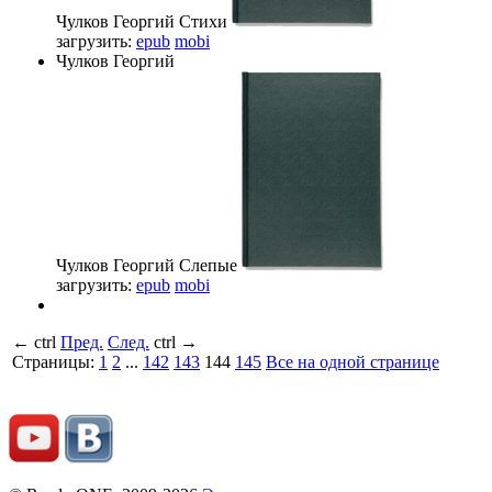
Чулков Георгий
Стихи
загрузить:
epub
mobi
Чулков Георгий
Чулков Георгий
Слепые
загрузить:
epub
mobi
←
ctrl
Пред.
След.
ctrl
→
Страницы:
1
2
...
142
143
144
145
Все на одной странице