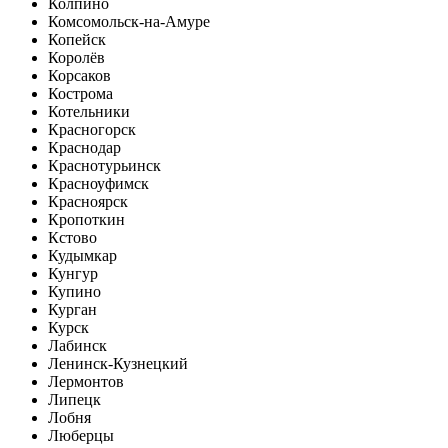
Колпино
Комсомольск-на-Амуре
Копейск
Королёв
Корсаков
Кострома
Котельники
Красногорск
Краснодар
Краснотурьинск
Красноуфимск
Красноярск
Кропоткин
Кстово
Кудымкар
Кунгур
Купино
Курган
Курск
Лабинск
Ленинск-Кузнецкий
Лермонтов
Липецк
Лобня
Люберцы