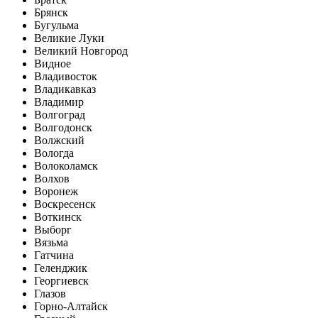
Брянск
Бугульма
Великие Луки
Великий Новгород
Видное
Владивосток
Владикавказ
Владимир
Волгоград
Волгодонск
Волжский
Вологда
Волоколамск
Волхов
Воронеж
Воскресенск
Воткинск
Выборг
Вязьма
Гатчина
Геленджик
Георгиевск
Глазов
Горно-Алтайск