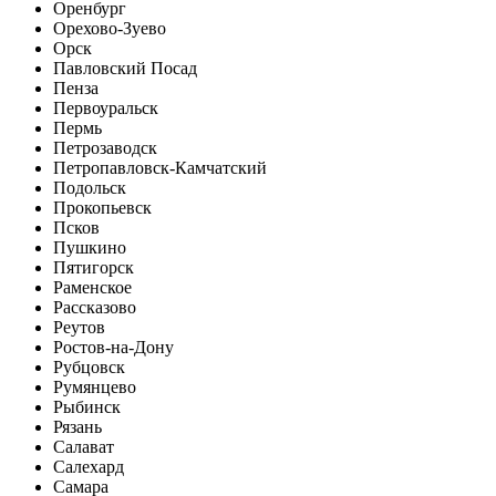
Оренбург
Орехово-Зуево
Орск
Павловский Посад
Пенза
Первоуральск
Пермь
Петрозаводск
Петропавловск-Камчатский
Подольск
Прокопьевск
Псков
Пушкино
Пятигорск
Раменское
Рассказово
Реутов
Ростов-на-Дону
Рубцовск
Румянцево
Рыбинск
Рязань
Салават
Салехард
Самара