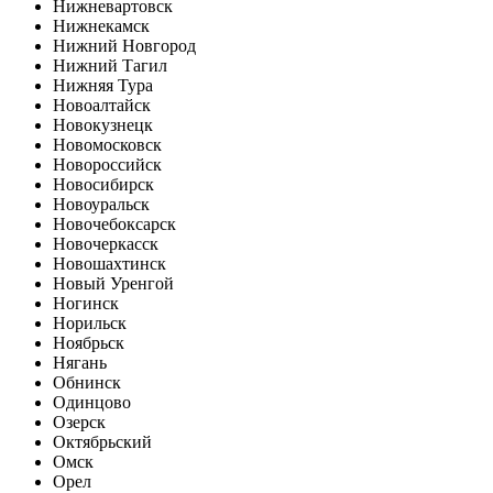
Нижневартовск
Нижнекамск
Нижний Новгород
Нижний Тагил
Нижняя Тура
Новоалтайск
Новокузнецк
Новомосковск
Новороссийск
Новосибирск
Новоуральск
Новочебоксарск
Новочеркасск
Новошахтинск
Новый Уренгой
Ногинск
Норильск
Ноябрьск
Нягань
Обнинск
Одинцово
Озерск
Октябрьский
Омск
Орел