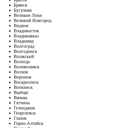
Брянск
Бугульма
Великие Луки
Великий Новгород
Видное
Владивосток
Владикавказ
Владимир
Волгоград
Волгодонск
Волжский
Вологда
Волоколамск
Волхов
Воронеж
Воскресенск
Воткинск
Выборг
Вязьма
Гатчина
Геленджик
Георгиевск
Глазов
Горно-Алтайск