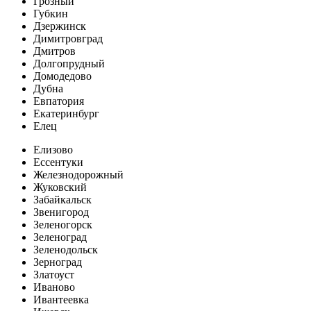
Грозный
Губкин
Дзержинск
Димитровград
Дмитров
Долгопрудный
Домодедово
Дубна
Евпатория
Екатеринбург
Елец
Елизово
Ессентуки
Железнодорожный
Жуковский
Забайкальск
Звенигород
Зеленогорск
Зеленоград
Зеленодольск
Зерноград
Златоуст
Иваново
Ивантеевка