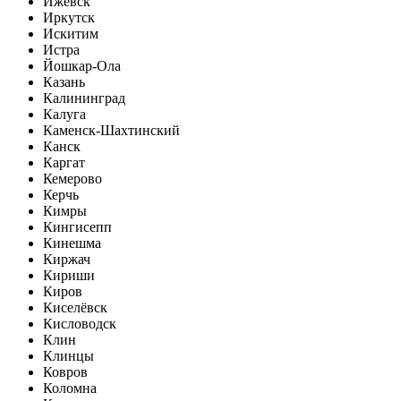
Ижевск
Иркутск
Искитим
Истра
Йошкар-Ола
Казань
Калининград
Калуга
Каменск-Шахтинский
Канск
Каргат
Кемерово
Керчь
Кимры
Кингисепп
Кинешма
Киржач
Кириши
Киров
Киселёвск
Кисловодск
Клин
Клинцы
Ковров
Коломна