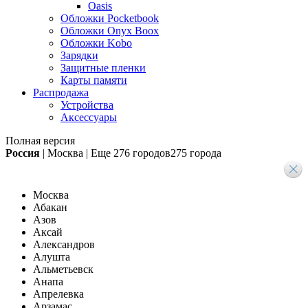
Oasis
Обложки Pocketbook
Обложки Onyx Boox
Обложки Kobo
Зарядки
Защитные пленки
Карты памяти
Распродажа
Устройства
Аксессуары
Полная версия
Россия
|
Москва
|
Еще
276 городов
275 города
Москва
Абакан
Азов
Аксай
Александров
Алушта
Альметьевск
Анапа
Апрелевка
Арзамас