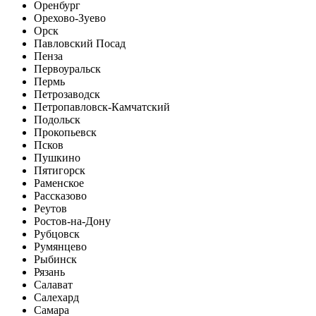
Оренбург
Орехово-Зуево
Орск
Павловский Посад
Пенза
Первоуральск
Пермь
Петрозаводск
Петропавловск-Камчатский
Подольск
Прокопьевск
Псков
Пушкино
Пятигорск
Раменское
Рассказово
Реутов
Ростов-на-Дону
Рубцовск
Румянцево
Рыбинск
Рязань
Салават
Салехард
Самара