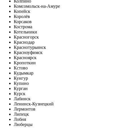
Колпино
Комсомольск-на-Амуре
Копейск
Королёв
Корсаков
Кострома
Котельники
Красногорск
Краснодар
Краснотурьинск
Красноуфимск
Красноярск
Кропоткин
Кстово
Кудымкар
Кунгур
Купино
Курган
Курск
Лабинск
Ленинск-Кузнецкий
Лермонтов
Липецк
Лобня
Люберцы