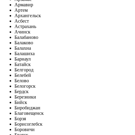
Армавир
Артем
Архангельск
Асбест
Астрахань
Ачинск
Балабаново
Балаково
Балахна
Балашиха
Барнаул
Батайск
Белгород
Белебей
Белово
Белогорск
Бердск
Березники
Бийск
Биробиджан
Благовещенск
Борзя
Борисоглебск
Боровичи
Братск