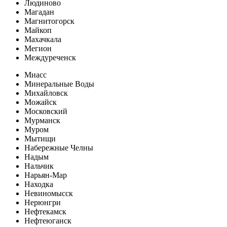
Людиново
Магадан
Магнитогорск
Майкоп
Махачкала
Мегион
Междуреченск
Миасс
Минеральные Воды
Михайловск
Можайск
Московский
Мурманск
Муром
Мытищи
Набережные Челны
Надым
Нальчик
Нарьян-Мар
Находка
Невиномысск
Нерюнгри
Нефтекамск
Нефтеюганск