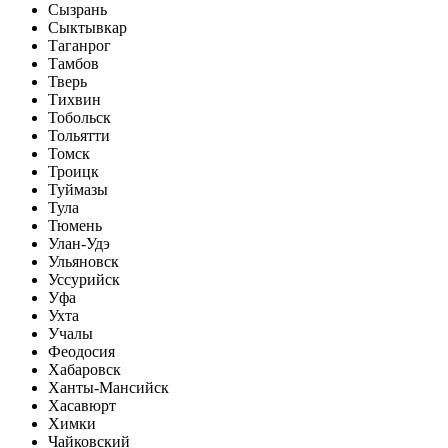
Сызрань
Сыктывкар
Таганрог
Тамбов
Тверь
Тихвин
Тобольск
Тольятти
Томск
Троицк
Туймазы
Тула
Тюмень
Улан-Удэ
Ульяновск
Уссурийск
Уфа
Ухта
Учалы
Феодосия
Хабаровск
Ханты-Мансийск
Хасавюрт
Химки
Чайковский