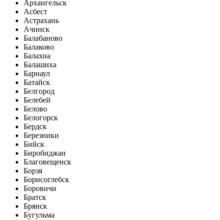
Архангельск
Асбест
Астрахань
Ачинск
Балабаново
Балаково
Балахна
Балашиха
Барнаул
Батайск
Белгород
Белебей
Белово
Белогорск
Бердск
Березники
Бийск
Биробиджан
Благовещенск
Борзя
Борисоглебск
Боровичи
Братск
Брянск
Бугульма