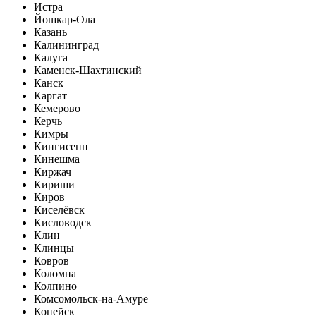
Истра
Йошкар-Ола
Казань
Калининград
Калуга
Каменск-Шахтинский
Канск
Каргат
Кемерово
Керчь
Кимры
Кингисепп
Кинешма
Киржач
Кириши
Киров
Киселёвск
Кисловодск
Клин
Клинцы
Ковров
Коломна
Колпино
Комсомольск-на-Амуре
Копейск