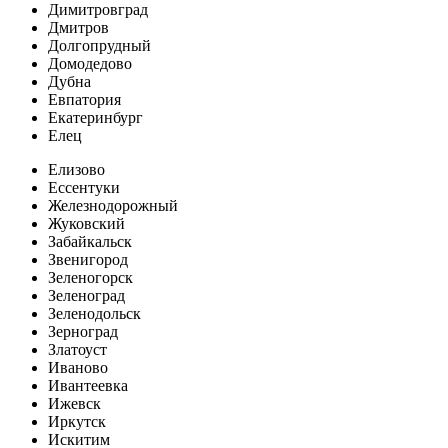
Димитровград
Дмитров
Долгопрудный
Домодедово
Дубна
Евпатория
Екатеринбург
Елец
Елизово
Ессентуки
Железнодорожный
Жуковский
Забайкальск
Звенигород
Зеленогорск
Зеленоград
Зеленодольск
Зерноград
Златоуст
Иваново
Ивантеевка
Ижевск
Иркутск
Искитим