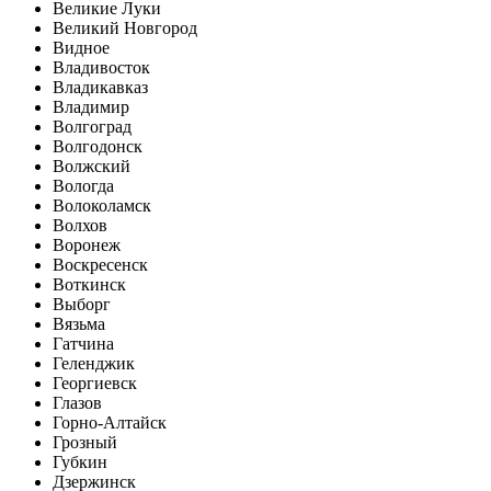
Великие Луки
Великий Новгород
Видное
Владивосток
Владикавказ
Владимир
Волгоград
Волгодонск
Волжский
Вологда
Волоколамск
Волхов
Воронеж
Воскресенск
Воткинск
Выборг
Вязьма
Гатчина
Геленджик
Георгиевск
Глазов
Горно-Алтайск
Грозный
Губкин
Дзержинск